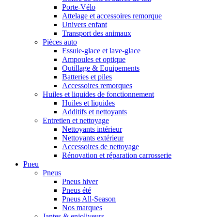
Porte-Vélo
Attelage et accessoires remorque
Univers enfant
Transport des animaux
Pièces auto
Essuie-glace et lave-glace
Ampoules et optique
Outillage & Equipements
Batteries et piles
Accessoires remorques
Huiles et liquides de fonctionnement
Huiles et liquides
Additifs et nettoyants
Entretien et nettoyage
Nettoyants intérieur
Nettoyants extérieur
Accessoires de nettoyage
Rénovation et réparation carrosserie
Pneu
Pneus
Pneus hiver
Pneus été
Pneus All-Season
Nos marques
Jantes & enjoliveurs