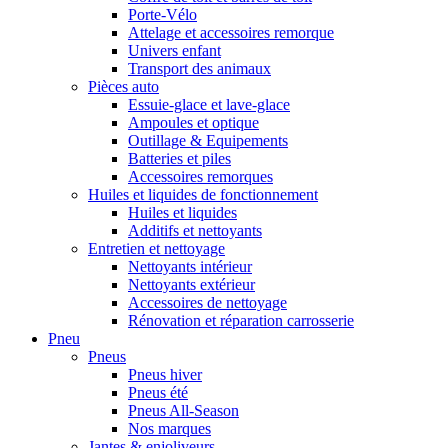
Porte-Vélo
Attelage et accessoires remorque
Univers enfant
Transport des animaux
Pièces auto
Essuie-glace et lave-glace
Ampoules et optique
Outillage & Equipements
Batteries et piles
Accessoires remorques
Huiles et liquides de fonctionnement
Huiles et liquides
Additifs et nettoyants
Entretien et nettoyage
Nettoyants intérieur
Nettoyants extérieur
Accessoires de nettoyage
Rénovation et réparation carrosserie
Pneu
Pneus
Pneus hiver
Pneus été
Pneus All-Season
Nos marques
Jantes & enjoliveurs