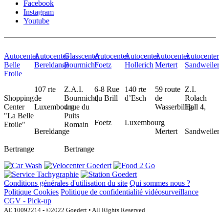
Facebook
Instagram
Youtube
Autocenter
Autocenter
Glasscenter
Autocenter
Autocenter
Autocenter
Autocente
Belle
Bereldange
Bourmicht
Foetz
Hollerich
Mertert
Sandweile
Etoile
107 rte
Z.A.I.
6-8 Rue
140 rte
59 route
Z.I.
Shopping
de
Bourmicht,
du Brill
d’Esch
de
Rolach
Center
Luxembourg
4 rue du
Wasserbillig
Hall 4,
"La Belle
Puits
Foetz
Luxembourg
Etoile"
Romain
Bereldange
Mertert
Sandweile
Bertrange
Bertrange
Conditions générales d'utilisation du site
Qui sommes nous ?
Politique Cookies
Politique de confidentialité vidéosurveillance
CGV - Pick-up
AE 10092214 - ©2022 Goedert • All Rights Reserved