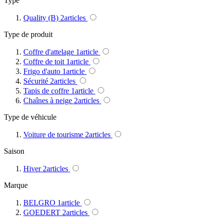
Type
Quality (B)
2
articles
Type de produit
Coffre d'attelage
1
article
Coffre de toit
1
article
Frigo d'auto
1
article
Sécurité
2
articles
Tapis de coffre
1
article
Chaînes à neige
2
articles
Type de véhicule
Voiture de tourisme
2
articles
Saison
Hiver
2
articles
Marque
BELGRO
1
article
GOEDERT
2
articles