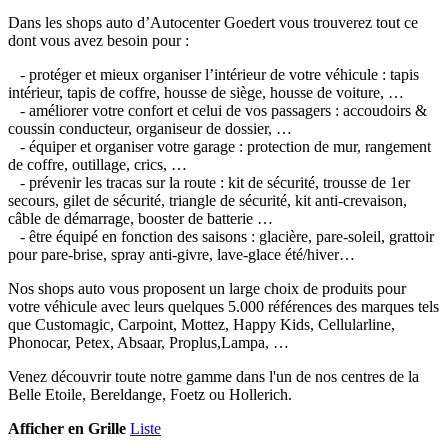
Dans les shops auto d’Autocenter Goedert vous trouverez tout ce
dont vous avez besoin pour :
- protéger et mieux organiser l’intérieur de votre véhicule : tapis
intérieur, tapis de coffre, housse de siège, housse de voiture, …
- améliorer votre confort et celui de vos passagers : accoudoirs &
coussin conducteur, organiseur de dossier, …
- équiper et organiser votre garage : protection de mur, rangement
de coffre, outillage, crics, …
- prévenir les tracas sur la route : kit de sécurité, trousse de 1er
secours, gilet de sécurité, triangle de sécurité, kit anti-crevaison,
câble de démarrage, booster de batterie …
- être équipé en fonction des saisons : glacière, pare-soleil, grattoir
pour pare-brise, spray anti-givre, lave-glace été/hiver…
Nos shops auto vous proposent un large choix de produits pour
votre véhicule avec leurs quelques 5.000 références des marques tels
que Customagic, Carpoint, Mottez, Happy Kids, Cellularline,
Phonocar, Petex, Absaar, Proplus,Lampa, …
Venez découvrir toute notre gamme dans l'un de nos centres de la
Belle Etoile, Bereldange, Foetz ou Hollerich.
Afficher en
Grille
Liste