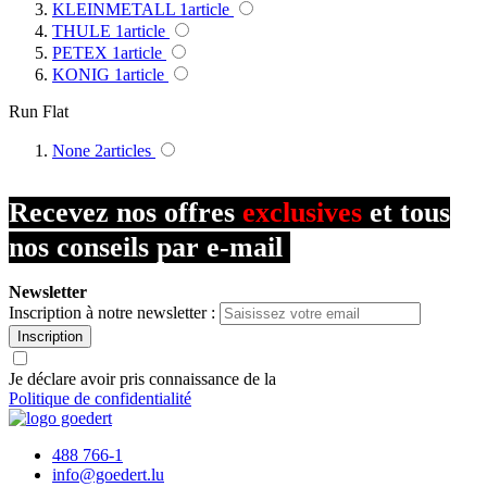
KLEINMETALL
1
article
THULE
1
article
PETEX
1
article
KONIG
1
article
Run Flat
None
2
articles
Recevez nos offres
exclusives
et tous
nos conseils par e-mail
Newsletter
Inscription à notre newsletter :
Inscription
Je déclare avoir pris connaissance de la
Politique de confidentialité
488 766-1
info@goedert.lu