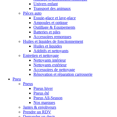
Univers enfant
Transport des animaux
Pièces auto
Essuie-glace et lave-glace
Ampoules et optique
Outillage & Equipements
Batteries et piles
Accessoires remorques
Huiles et liquides de fonctionnement
Huiles et liquides
Additifs et nettoyants
Entretien et nettoyage
Nettoyants intérieur
Nettoyants extérieur
Accessoires de nettoyage
Rénovation et réparation carrosserie
Pneu
Pneus
Pneus hiver
Pneus été
Pneus All-Season
Nos marques
Jantes & enjoliveurs
Prendre un RDV
Demander un devis