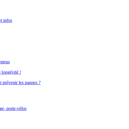
t infos
 pneus
 longévité !
t prévenir les pannes ?
age, porte-vélos