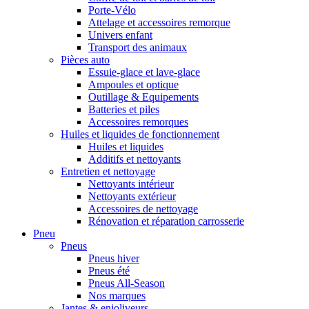
Porte-Vélo
Attelage et accessoires remorque
Univers enfant
Transport des animaux
Pièces auto
Essuie-glace et lave-glace
Ampoules et optique
Outillage & Equipements
Batteries et piles
Accessoires remorques
Huiles et liquides de fonctionnement
Huiles et liquides
Additifs et nettoyants
Entretien et nettoyage
Nettoyants intérieur
Nettoyants extérieur
Accessoires de nettoyage
Rénovation et réparation carrosserie
Pneu
Pneus
Pneus hiver
Pneus été
Pneus All-Season
Nos marques
Jantes & enjoliveurs