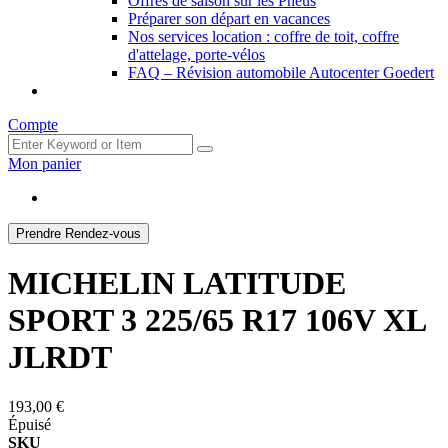
Offres de saison sur les Pneus
Préparer son départ en vacances
Nos services location : coffre de toit, coffre
d'attelage, porte-vélos
FAQ – Révision automobile Autocenter Goedert
Compte
Mon panier
Prendre Rendez-vous
MICHELIN LATITUDE
SPORT 3 225/65 R17 106V XL
JLRDT
193,00 €
Épuisé
SKU