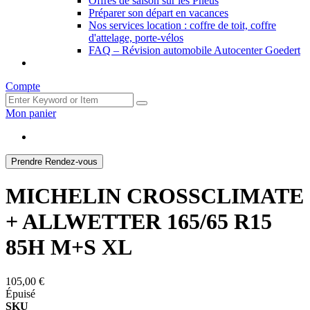
Offres de saison sur les Pneus
Préparer son départ en vacances
Nos services location : coffre de toit, coffre
d'attelage, porte-vélos
FAQ – Révision automobile Autocenter Goedert
Compte
Mon panier
Prendre Rendez-vous
MICHELIN CROSSCLIMATE
+ ALLWETTER 165/65 R15
85H M+S XL
105,00 €
Épuisé
SKU