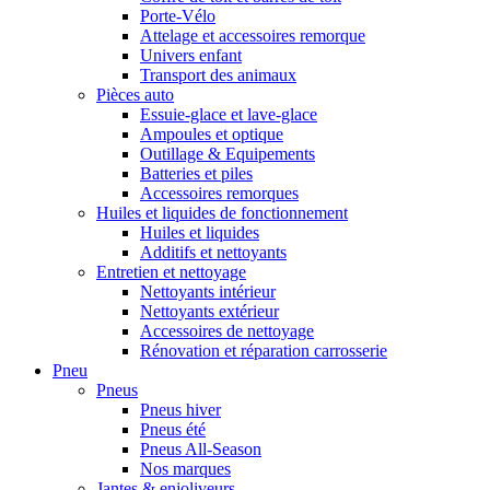
Porte-Vélo
Attelage et accessoires remorque
Univers enfant
Transport des animaux
Pièces auto
Essuie-glace et lave-glace
Ampoules et optique
Outillage & Equipements
Batteries et piles
Accessoires remorques
Huiles et liquides de fonctionnement
Huiles et liquides
Additifs et nettoyants
Entretien et nettoyage
Nettoyants intérieur
Nettoyants extérieur
Accessoires de nettoyage
Rénovation et réparation carrosserie
Pneu
Pneus
Pneus hiver
Pneus été
Pneus All-Season
Nos marques
Jantes & enjoliveurs