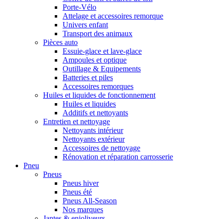
Porte-Vélo
Attelage et accessoires remorque
Univers enfant
Transport des animaux
Pièces auto
Essuie-glace et lave-glace
Ampoules et optique
Outillage & Equipements
Batteries et piles
Accessoires remorques
Huiles et liquides de fonctionnement
Huiles et liquides
Additifs et nettoyants
Entretien et nettoyage
Nettoyants intérieur
Nettoyants extérieur
Accessoires de nettoyage
Rénovation et réparation carrosserie
Pneu
Pneus
Pneus hiver
Pneus été
Pneus All-Season
Nos marques
Jantes & enjoliveurs