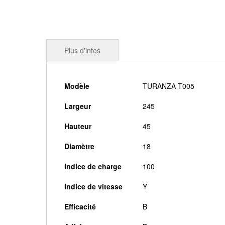
Plus d'infos
Plus
Modèle
TURANZA T005
d'infos
Largeur
245
Hauteur
45
Diamètre
18
Indice de charge
100
Indice de vitesse
Y
Efficacité
B