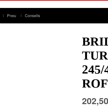
Pneu
Conseils
BRI
TUR
245/
ROF
202,50