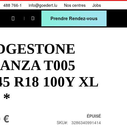
488 766-1
info@goedert.lu
Nos centres
Jobs
Prendre Rendez-vous
Mon panier
DGESTONE
ANZA T005
45 R18 100Y XL
 *
 €
ÉPUISÉ
SKU
3286340991414