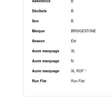
Adhérence
B
Décibels
B
Son
B
Marque
BRIDGESTONE
Season
Été
Autre marquage
XL
Autre marquage
N
Autre marquage
XL ROF *
Run Flat
Run Flat