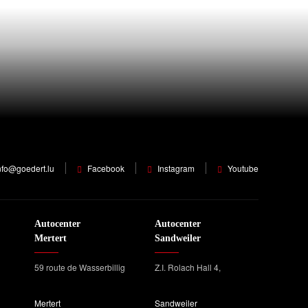
nfo@goedert.lu
Facebook
Instagram
Youtube
Autocenter
Autocenter
Mertert
Sandweiler
59 route de Wasserbillig
Z.I. Rolach Hall 4,
Mertert
Sandweiler