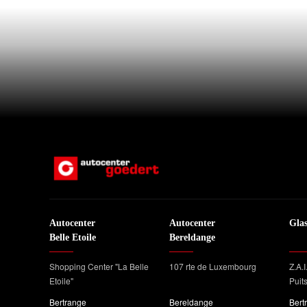
Autocenter
Autocenter
Gla
Belle Etoile
Bereldange
Shopping Center "La Belle
107 rte de Luxembourg
Z.A.I
Etoile"
Puit
Bertrange
Bereldange
Bert