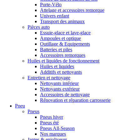
Porte-Vélo
Attelage et accessoires remorque
Univers enfant
Transport des animaux
Pièces auto
Essuie-glace et lave-glace
Ampoules et optique
Outillage & Equipements
Batteries et piles
Accessoires remorques
Huiles et liquides de fonctionnement
Huiles et liquides
Additifs et nettoyants
Entretien et nettoyage
Nettoyants intérieur
Nettoyants extérieur
Accessoires de nettoyage
Rénovation et réparation carrosserie
Pneu
Pneus
Pneus hiver
Pneus été
Pneus All-Season
Nos marques
Jantes & enjoliveurs